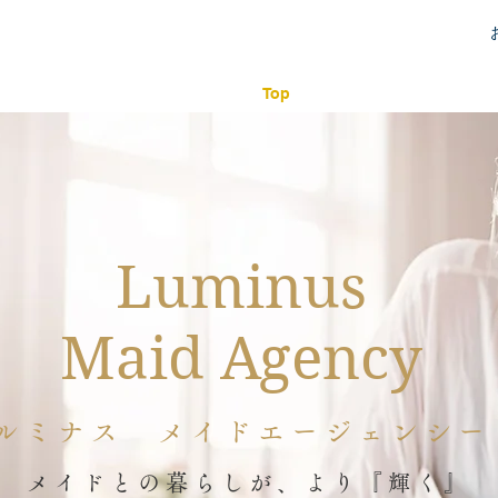
Top
サービス内容
Luminus
Maid Agency
ルミナス メイドエージェンシー
メイドとの暮らしが、
より『輝く』